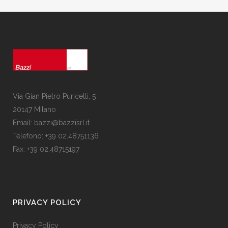
Via Gian Pietro Puricelli, 5
20147 Milano
Email: bazzi@bazzisrl.it
Telefono: +39 02.48751136
Fax: +39 02.48715197
PRIVACY POLICY
Privacy Policy