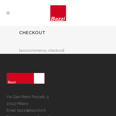
CHECKOUT
[woocommerce_checkout]
Via Gian Pietro Puricelli, 5
20147 Milano
Email: bazzi@bazzisrl.it