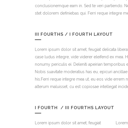
conclusionemque eam in. Sed te veri partiendo. N
stet dolorem definiebas qui. Ferri reque integre m
III FOURTHS / I FOURTH LAYOUT
Lorem ipsum dolor sit amet, feugiat delicata liber
case ludus integre, vide viderer eleifend ex mea. H
nonumy periculis ei. Deleniti apeirian temporibu
Nobis suavitate moderatius has eu, epicuri ancill
his.Ferri reque integre mea ut, eu eos vide errem no
alterum maluisset, cu est copiosae intellegat incide
I FOURTH / III FOURTHS LAYOUT
Lorem ipsum dolor sit amet, feugiat
Lorem 