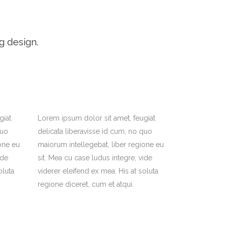
g design.
giat
Lorem ipsum dolor sit amet, feugiat
quo
delicata liberavisse id cum, no quo
one eu
maiorum intellegebat, liber regione eu
ide
sit. Mea cu case ludus integre, vide
oluta
viderer eleifend ex mea. His at soluta
regione diceret, cum et atqui.