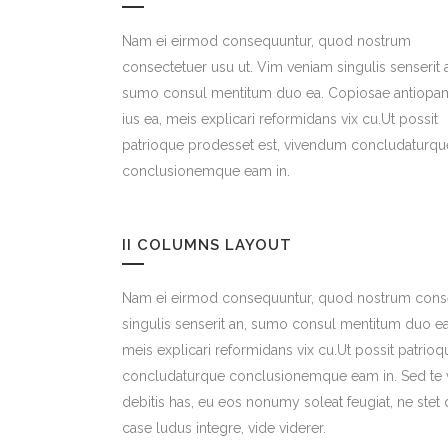
Nam ei eirmod consequuntur, quod nostrum
consectetuer usu ut. Vim veniam singulis senserit 
sumo consul mentitum duo ea. Copiosae antiopa
ius ea, meis explicari reformidans vix cu.Ut possit
patrioque prodesset est, vivendum concludaturqu
conclusionemque eam in.
II COLUMNS LAYOUT
Nam ei eirmod consequuntur, quod nostrum conse
singulis senserit an, sumo consul mentitum duo ea
meis explicari reformidans vix cu.Ut possit patrio
concludaturque conclusionemque eam in. Sed te v
debitis has, eu eos nonumy soleat feugiat, ne stet
case ludus integre, vide viderer.