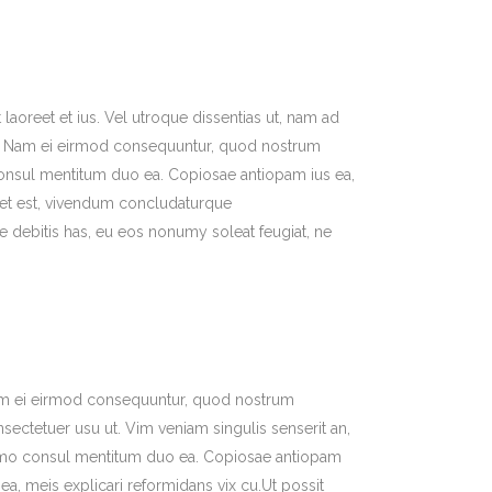
laoreet et ius. Vel utroque dissentias ut, nam ad
int. Nam ei eirmod consequuntur, quod nostrum
consul mentitum duo ea. Copiosae antiopam ius ea,
set est, vivendum concludaturque
 debitis has, eu eos nonumy soleat feugiat, ne
m ei eirmod consequuntur, quod nostrum
sectetuer usu ut. Vim veniam singulis senserit an,
mo consul mentitum duo ea. Copiosae antiopam
 ea, meis explicari reformidans vix cu.Ut possit