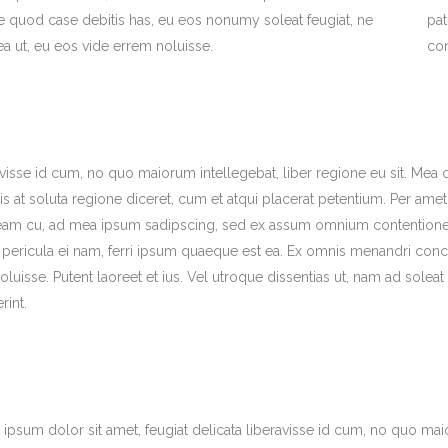
e quod case debitis has, eu eos nonumy soleat feugiat, ne
pa
ea ut, eu eos vide errem noluisse.
co
avisse id cum, no quo maiorum intellegebat, liber regione eu sit. Mea 
is at soluta regione diceret, cum et atqui placerat petentium. Per amet
s eam cu, ad mea ipsum sadipscing, sed ex assum omnium contentione
ae pericula ei nam, ferri ipsum quaeque est ea. Ex omnis menandri co
luisse. Putent laoreet et ius. Vel utroque dissentias ut, nam ad soleat
rint.
ipsum dolor sit amet, feugiat delicata liberavisse id cum, no quo maio