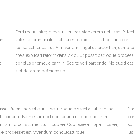
Ferri reque integre mea ut, eu eos vide errem noluisse. Putent 
an,
soleat alterum maluisset, cu est copiosae intellegat incider
m
consectetuer usu ut. Vim veniam singulis senserit an, sumo 
meis explicari reformidans vix cu.Ut possit patrioque prodes
e
conclusionemque eam in. Sed te veri partiendo. Ne quod case
stet dolorem definiebas qui.
sse. Putent laoreet et ius. Vel utroque dissentias ut, nam ad
Na
gat inciderint. Nam ei eirmod consequuntur, quod nostrum
con
t an, sumo consul mentitum duo ea. Copiosae antiopam ius ea,
su
oque prodesset est, vivendum concludaturque
ius