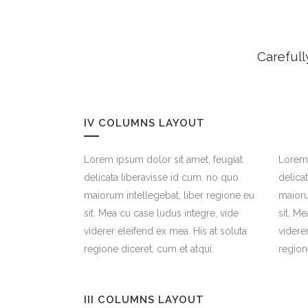
Carefull
IV COLUMNS LAYOUT
Lorem ipsum dolor sit amet, feugiat
Lorem 
delicata liberavisse id cum, no quo
delica
maiorum intellegebat, liber regione eu
maioru
sit. Mea cu case ludus integre, vide
sit. M
viderer eleifend ex mea. His at soluta
videre
regione diceret, cum et atqui.
region
III COLUMNS LAYOUT