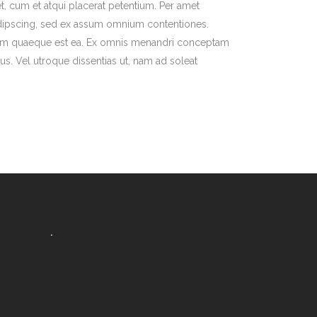
et, cum et atqui placerat petentium. Per amet
adipscing, sed ex assum omnium contentiones.
 ipsum quaeque est ea. Ex omnis menandri conceptam
ius. Vel utroque dissentias ut, nam ad soleat
.