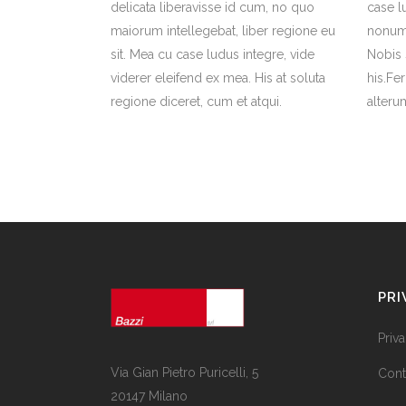
delicata liberavisse id cum, no quo
case l
maiorum intellegebat, liber regione eu
nonumy
sit. Mea cu case ludus integre, vide
Nobis 
viderer eleifend ex mea. His at soluta
his.Fe
regione diceret, cum et atqui.
alterum
PRI
Priv
Via Gian Pietro Puricelli, 5
Cont
20147 Milano