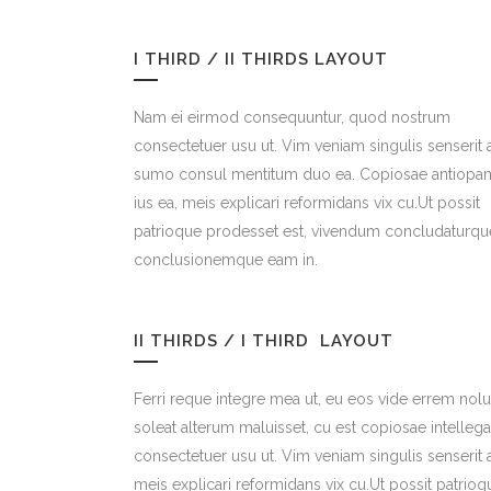
I THIRD / II THIRDS LAYOUT
Nam ei eirmod consequuntur, quod nostrum
consectetuer usu ut. Vim veniam singulis senserit 
sumo consul mentitum duo ea. Copiosae antiopa
ius ea, meis explicari reformidans vix cu.Ut possit
patrioque prodesset est, vivendum concludaturqu
conclusionemque eam in.
II THIRDS / I THIRD LAYOUT
Ferri reque integre mea ut, eu eos vide errem nolui
soleat alterum maluisset, cu est copiosae intelle
consectetuer usu ut. Vim veniam singulis senseri
meis explicari reformidans vix cu.Ut possit patri