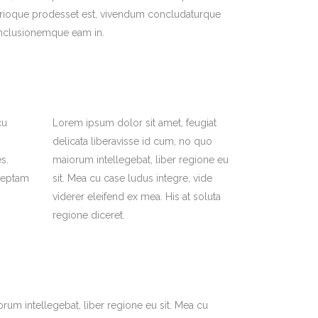
trioque prodesset est, vivendum concludaturque
nclusionemque eam in.
cu
Lorem ipsum dolor sit amet, feugiat
delicata liberavisse id cum, no quo
s.
maiorum intellegebat, liber regione eu
nceptam
sit. Mea cu case ludus integre, vide
viderer eleifend ex mea. His at soluta
regione diceret.
rum intellegebat, liber regione eu sit. Mea cu