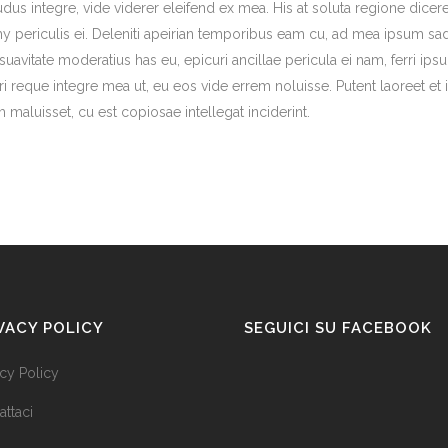
udus integre, vide viderer eleifend ex mea. His at soluta regione dicer
 periculis ei. Deleniti apeirian temporibus eam cu, ad mea ipsum s
suavitate moderatius has eu, epicuri ancillae pericula ei nam, ferri
rri reque integre mea ut, eu eos vide errem noluisse. Putent laoreet et 
 maluisset, cu est copiosae intellegat inciderint.
VACY POLICY
SEGUICI SU FACEBOOK
acy Policy
attaci