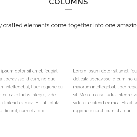
COLUMNS
y crafted elements come together into one amazin
ipsum dolor sit amet, feugiat
Lorem ipsum dolor sit amet, feu
ta liberavisse id cum, no quo
delicata liberavisse id cum, no 
m intellegebat, liber regione eu
maiorum intellegebat, liber regi
ea cu case ludus integre, vide
sit. Mea cu case ludus integre, v
r eleifend ex mea. His at soluta
viderer eleifend ex mea. His at s
e diceret, cum et atqui.
regione diceret, cum et atqui.