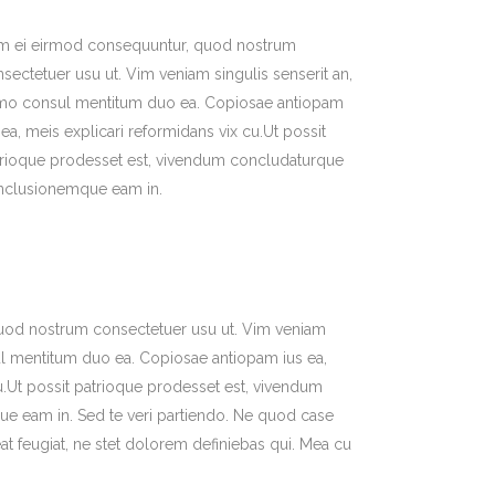
m ei eirmod consequuntur, quod nostrum
sectetuer usu ut. Vim veniam singulis senserit an,
mo consul mentitum duo ea. Copiosae antiopam
 ea, meis explicari reformidans vix cu.Ut possit
trioque prodesset est, vivendum concludaturque
nclusionemque eam in.
uod nostrum consectetuer usu ut. Vim veniam
ul mentitum duo ea. Copiosae antiopam ius ea,
u.Ut possit patrioque prodesset est, vivendum
 eam in. Sed te veri partiendo. Ne quod case
t feugiat, ne stet dolorem definiebas qui. Mea cu