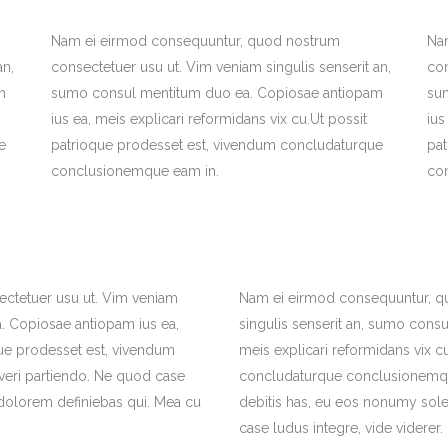
Nam ei eirmod consequuntur, quod nostrum
Na
an,
consectetuer usu ut. Vim veniam singulis senserit an,
con
m
sumo consul mentitum duo ea. Copiosae antiopam
su
ius ea, meis explicari reformidans vix cu.Ut possit
ius
e
patrioque prodesset est, vivendum concludaturque
pa
conclusionemque eam in.
co
ctetuer usu ut. Vim veniam
Nam ei eirmod consequuntur, q
. Copiosae antiopam ius ea,
singulis senserit an, sumo cons
que prodesset est, vivendum
meis explicari reformidans vix c
eri partiendo. Ne quod case
concludaturque conclusionemque
 dolorem definiebas qui. Mea cu
debitis has, eu eos nonumy solea
case ludus integre, vide viderer.