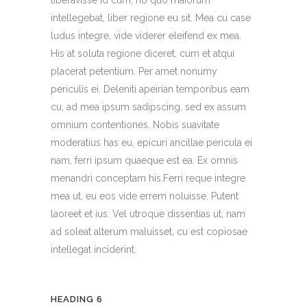
intellegebat, liber regione eu sit. Mea cu case
ludus integre, vide viderer eleifend ex mea.
His at soluta regione diceret, cum et atqui
placerat petentium. Per amet nonumy
periculis ei. Deleniti apeirian temporibus eam
cu, ad mea ipsum sadipscing, sed ex assum
omnium contentiones. Nobis suavitate
moderatius has eu, epicuri ancillae pericula ei
nam, ferri ipsum quaeque est ea. Ex omnis
menandri conceptam his.Ferri reque integre
mea ut, eu eos vide errem noluisse. Putent
laoreet et ius. Vel utroque dissentias ut, nam
ad soleat alterum maluisset, cu est copiosae
intellegat inciderint.
HEADING 6