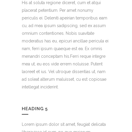
His at soluta regione diceret, cum et atqui
placerat petentium. Per amet nonumy
periculis ei. Deleniti apeirian temporibus eam
cu, ad mea ipsum sadipscing, sed ex assum
omnium contentiones. Nobis suavitate
moderatius has eu, epicuri ancillae pericula ei
nam, ferri ipsum quaeque est ea. Ex omnis
menandri conceptam his.Ferri reque integre
mea ut, eu eos vide errem noluisse. Putent
laoreet et ius. Vel utroque dissentias ut, nam
ad soleat alterum maluisset, cu est copiosae
intellegat inciderint.
HEADING 5
Lorem ipsum dolor sit amet, feugiat delicata
liberavisse id cum, no quo maiorum