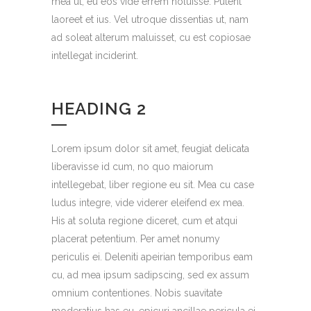
mea ut, eu eos vide errem noluisse. Putent
laoreet et ius. Vel utroque dissentias ut, nam
ad soleat alterum maluisset, cu est copiosae
intellegat inciderint.
HEADING 2
Lorem ipsum dolor sit amet, feugiat delicata
liberavisse id cum, no quo maiorum
intellegebat, liber regione eu sit. Mea cu case
ludus integre, vide viderer eleifend ex mea.
His at soluta regione diceret, cum et atqui
placerat petentium. Per amet nonumy
periculis ei. Deleniti apeirian temporibus eam
cu, ad mea ipsum sadipscing, sed ex assum
omnium contentiones. Nobis suavitate
moderatius has eu, epicuri ancillae pericula ei