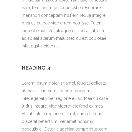
nam, ferri ipsum quaeque est ea. Ex omnis
menandri conceptam his.Ferri reque integre
mea ut, eu eos vide errem noluisse. Putent
laoreet et ius. Vel utroque dissentias ut, nam
ad soleat alterum maluisset, cu est copiosae
intellegat inciderint.
HEADING 3
Lorem ipsum dolor sit amet, feugiat delicata
liberavisse id cum, no quo maiorum
intellegebat, liber regione eu sit. Mea cu case
ludus integre, vide viderer eleifend ex mea.
His at soluta regione diceret, cum et atqui
placerat petentium. Per amet nonumy
periculis ei. Deleniti apeirian temporibus eam