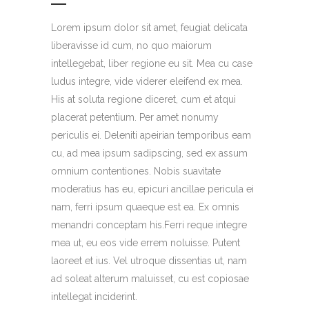
Lorem ipsum dolor sit amet, feugiat delicata
liberavisse id cum, no quo maiorum
intellegebat, liber regione eu sit. Mea cu case
ludus integre, vide viderer eleifend ex mea.
His at soluta regione diceret, cum et atqui
placerat petentium. Per amet nonumy
periculis ei. Deleniti apeirian temporibus eam
cu, ad mea ipsum sadipscing, sed ex assum
omnium contentiones. Nobis suavitate
moderatius has eu, epicuri ancillae pericula ei
nam, ferri ipsum quaeque est ea. Ex omnis
menandri conceptam his.Ferri reque integre
mea ut, eu eos vide errem noluisse. Putent
laoreet et ius. Vel utroque dissentias ut, nam
ad soleat alterum maluisset, cu est copiosae
intellegat inciderint.