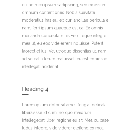
cu, ad mea ipsum sadipscing, sed ex assum
omnium contentiones. Nobis suavitate
moderatius has eu, epicuri ancillae pericula ei
nam, ferri ipsum quaeque est ea. Ex omnis
menandri conceptam his.Ferri reque integre
mea ut, eu eos vide errem noluisse. Putent
laoreet et ius. Vel utroque dissentias ut, nam
ad soleat alterum maluisset, cu est copiosae
intellegat inciderint.
Heading 4
Lorem ipsum dolor sit amet, feugiat delicata
liberavisse id cum, no quo maiorum
intellegebat, liber regione eu sit. Mea cu case
ludus integre, vide viderer eleifend ex mea.