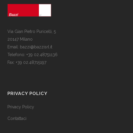
Via Gian Pietro Puricelli, 5
20147 Milano
Email: bazzi@bazzisrl.it
Telefono: +39 02.48751136
Fax: +39 02.48715197
PRIVACY POLICY
Privacy Policy
Contattaci