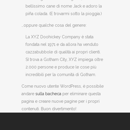
bellissimo cane di nome Jack e adoro la
piña colada. (E trovarmi sotto la pioggia.)
…oppure qualche cosa del genere:
La XYZ Doohickey Company è stata
fondata nel 1971 e da allora ha venduto
cazzabubbole di qualità ai propri clienti.
SI trova a Gotham City, XYZ impiega oltre
2.000 persone e produce le cose più
incredibili per la comunità di Gotham.
Come nuovo utente WordPress, è possibile
andare
sulla bacheca
per eliminare questa
pagina e creare nuove pagine per i propri
contenuti. Buon divertimento!