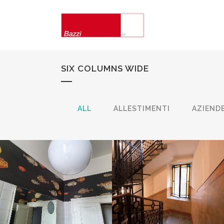
SIX COLUMNS WIDE
ALL
ALLESTIMENTI
AZIENDE
CONDOMINIO VIA
CASA IN CITTÀ
LAZZARETTO
Privati
Condomini Esterni, Condomini
Interni
ZOOM
VIEW
ZOOM
VIEW