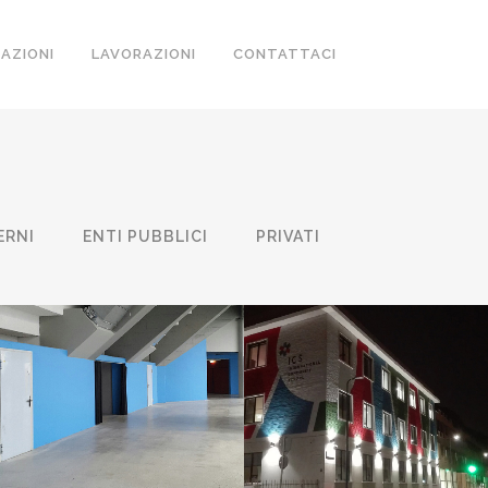
ZAZIONI
LAVORAZIONI
CONTATTACI
ERNI
ENTI PUBBLICI
PRIVATI
MEDIOLANUM FORUM
ICS INTERNATIONAL
ASSAGO
SCHOOL
Aziende | Hotel
Aziende | Hotel
ZOOM
VIEW
ZOOM
VIEW