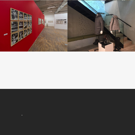
FM CENTRO PER L’ARTE
SHOWROOM GEOX
CONTEMPORANEA MILANO
Aziende | Hotel
Aziende | Hotel
ZOOM
VIEW
ZOOM
VIEW
.