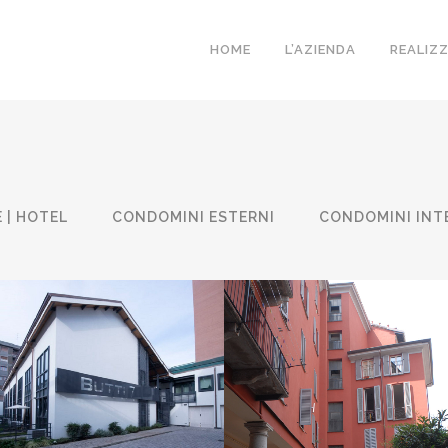
HOME
L’AZIENDA
REALIZ
 | HOTEL
CONDOMINI ESTERNI
CONDOMINI INT
CONDOMINIO RIPA PORTA
CONDOMINIO VIA BUTTI 7
TICINESE
Condomini Esterni, Condomini
Condomini Esterni, Condomini
Interni
Interni
ZOOM
VIEW
ZOOM
VIEW