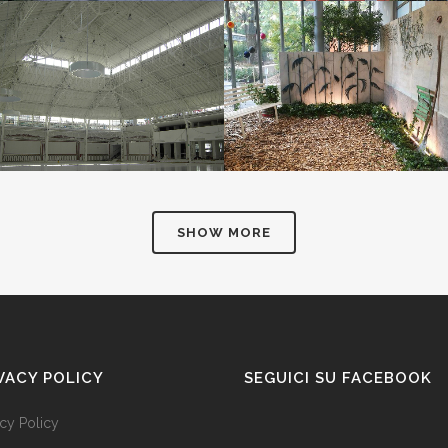
PALAZZO DEL GHIACCIO
ORTICOLARIO
MILANO
Allestimenti
Aziende | Hotel
ZOOM
VIEW
ZOOM
VIEW
SHOW MORE
VACY POLICY
SEGUICI SU FACEBOOK
acy Policy