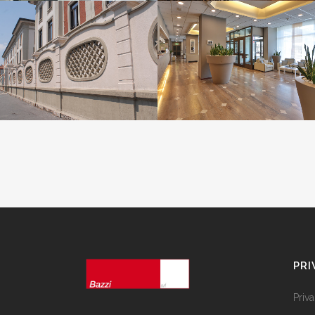
NABA NUOVA ACCADEMIA
CONTESSA JOLANDA
DI BELLE ARTI – MILANO
HOTEL & RESIDENCE
Aziende | Hotel
Aziende | Hotel
ZOOM
VIEW
ZOOM
VIEW
PRI
Priv