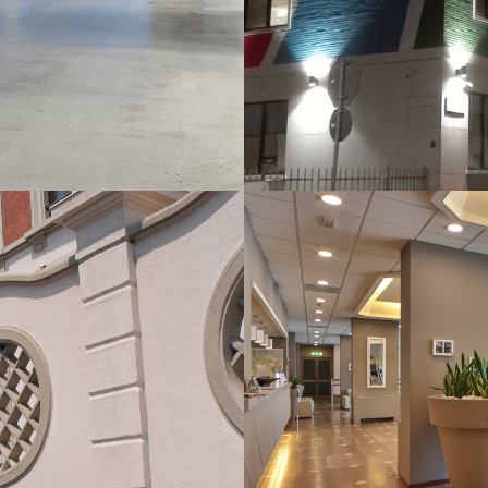
EW
Z
LLE ARTI – MILANO
CONTESSA JOL
EW
Z