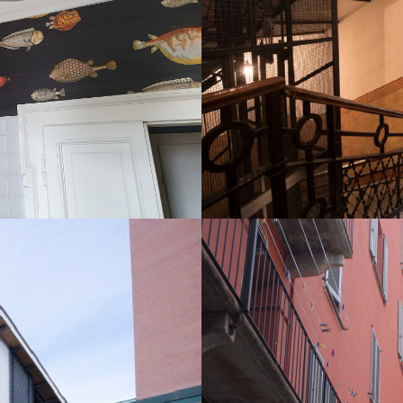
Condomini 
EW
Z
UTTI 7
CONDOMINI
ini Interni
Condomini 