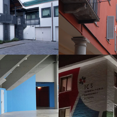
EW
Z
 ASSAGO
ICS INT