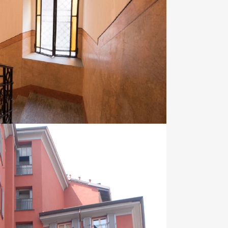
Esterni, Condomini Interni
OOM
VIEW
O RIPA PORTA TICINESE
Esterni, Condomini Interni