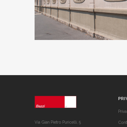
PRI
Priv
Via Gian Pietro Puricelli, 5
Cont