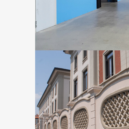
ZOOM
VI
NABA NUOVA ACCADEMIA DI BE
Aziende | Hotel
ZOOM
VI