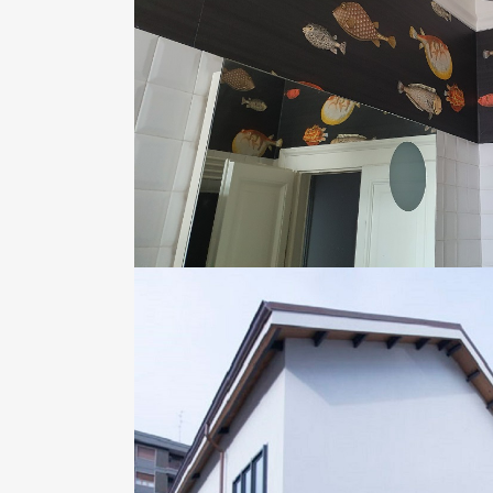
Privati
ZOOM
VI
CONDOMINIO VIA B
Condomini Esterni, Condom