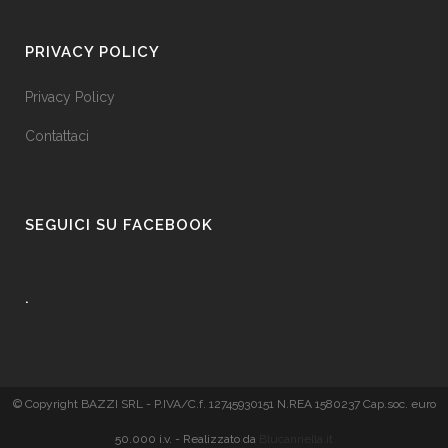
PRIVACY POLICY
Privacy Policy
Contattaci
SEGUICI SU FACEBOOK
.
© Copyright BAZZI SRL - P.IVA/C.f. 12745930151 N.REA 1580237 Cap.soc. euro
50.000 i.v. - Realizzato da
Blucannella.it