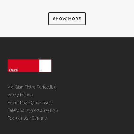
SHOW MORE
Via Gian Pietro Puricelli, 5
20147 Milano
Email: bazzi@bazzisrl.it
Telefono: +39 02.48751136
Fax: +39 02.48715197