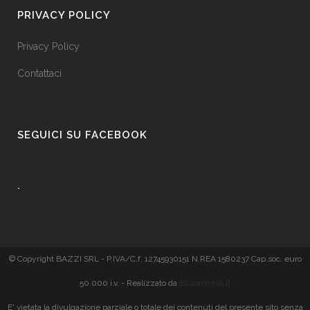
PRIVACY POLICY
Privacy Policy
Contattaci
SEGUICI SU FACEBOOK
.
© Copyright BAZZI SRL - P.IVA/C.f. 12745930151 N.REA 1580237 Cap.soc. euro
50.000 i.v. - Realizzato da
Blucannella.it
E' vietata la divulgazione parziale o totale dei contenuti del presente sito senza