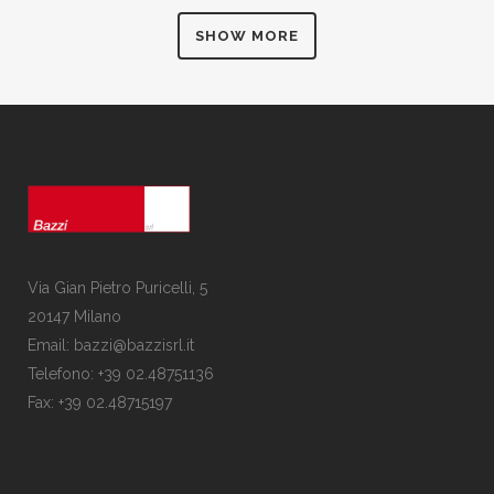
SHOW MORE
Via Gian Pietro Puricelli, 5
20147 Milano
Email: bazzi@bazzisrl.it
Telefono: +39 02.48751136
Fax: +39 02.48715197