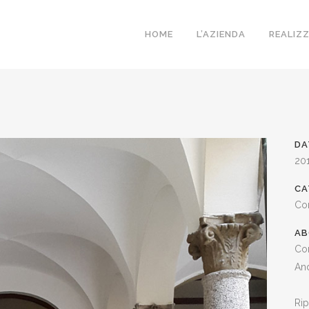
HOME
L’AZIENDA
REALIZ
DA
20
CA
Con
AB
Con
And
Rip