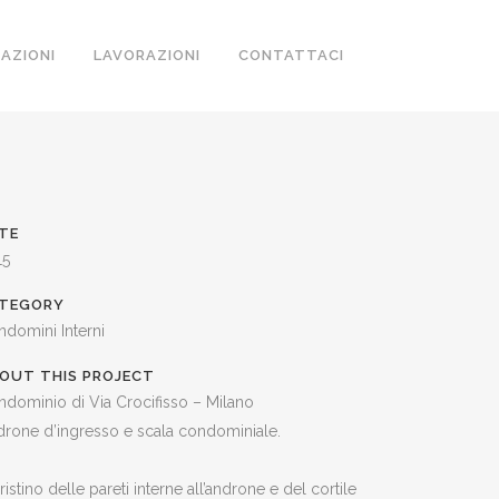
ZAZIONI
LAVORAZIONI
CONTATTACI
TE
15
TEGORY
domini Interni
OUT THIS PROJECT
dominio di Via Crocifisso – Milano
rone d’ingresso e scala condominiale.
ristino delle pareti interne all’androne e del cortile