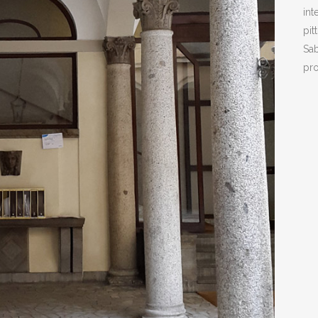
int
pit
Sab
pro