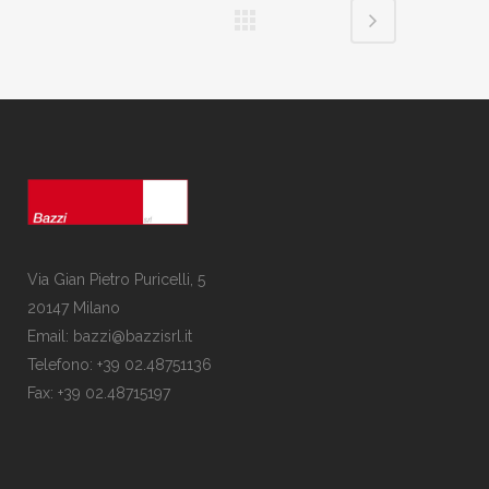
Via Gian Pietro Puricelli, 5
20147 Milano
Email: bazzi@bazzisrl.it
Telefono: +39 02.48751136
Fax: +39 02.48715197