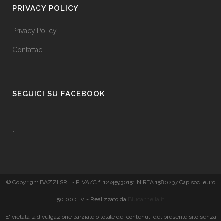
PRIVACY POLICY
Privacy Policy
Contattaci
SEGUICI SU FACEBOOK
.
© Copyright BAZZI SRL - P.IVA/C.f. 12745930151 N.REA 1580237 Cap.soc. euro
50.000 i.v. - Realizzato da
Blucannella.it
E' vietata la divulgazione parziale o totale dei contenuti del presente sito senza