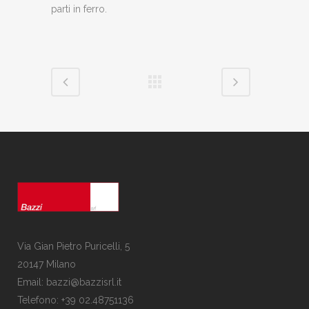
parti in ferro.
Via Gian Pietro Puricelli, 5
20147 Milano
Email: bazzi@bazzisrl.it
Telefono: +39 02.48751136