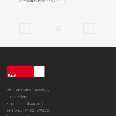
decorativo materico OIKOS.
Via Gian Pietro Puricelli, 5
20147 Milano
Email: bazzi@bazzisrl.it
Telefono: +39 02.48751136