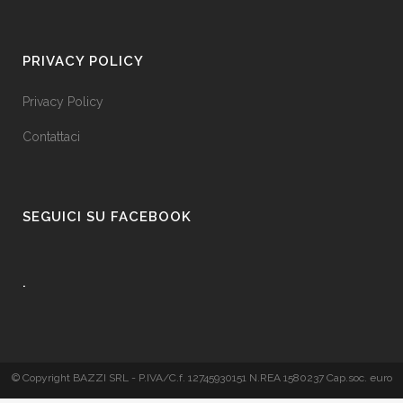
PRIVACY POLICY
Privacy Policy
Contattaci
SEGUICI SU FACEBOOK
.
© Copyright BAZZI SRL - P.IVA/C.f. 12745930151 N.REA 1580237 Cap.soc. euro