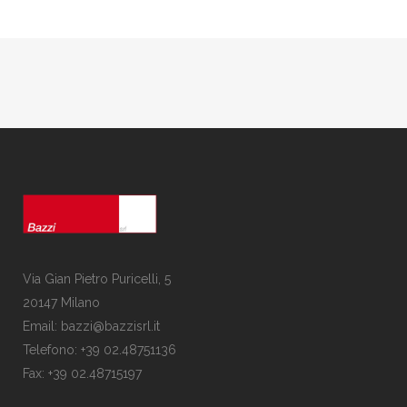
Via Gian Pietro Puricelli, 5
20147 Milano
Email: bazzi@bazzisrl.it
Telefono: +39 02.48751136
Fax: +39 02.48715197