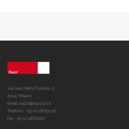
Via Gian Pietro Puricelli, 5
20147 Milano
Email: bazzi@bazzisrl.it
Telefono: +39 02.48751136
Fax: +39 02.48715197