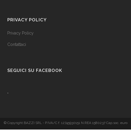
PRIVACY POLICY
Privacy Policy
Contattaci
SEGUICI SU FACEBOOK
.
© Copyright BAZZI SRL - P.IVA/C.f. 12745930151 N.REA 1580237 Cap.soc. euro