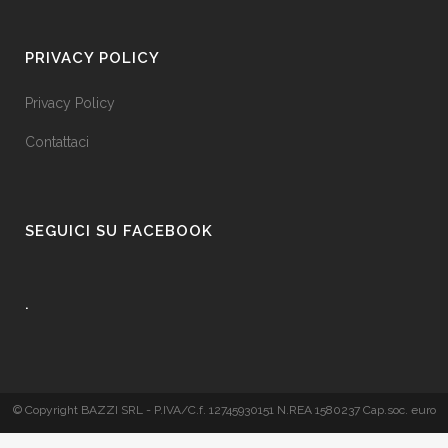
PRIVACY POLICY
Privacy Policy
Contattaci
SEGUICI SU FACEBOOK
.
© Copyright BAZZI SRL - P.IVA/C.f. 12745930151 N.REA 1580237 Cap.soc. euro
50.000 i.v. - Realizzato da
Blucannella.it