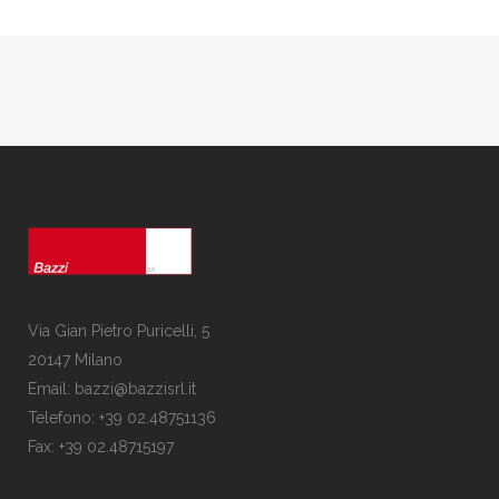
Via Gian Pietro Puricelli, 5
20147 Milano
Email: bazzi@bazzisrl.it
Telefono: +39 02.48751136
Fax: +39 02.48715197