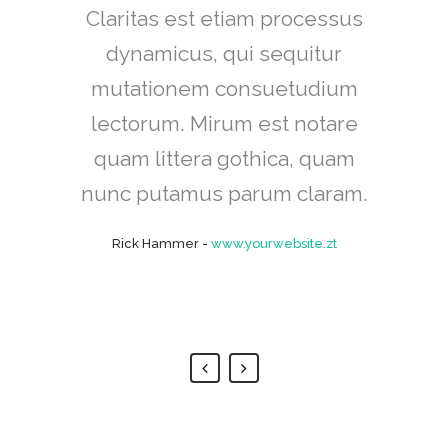
Claritas est etiam processus
Lorem ipsum dolor sit amet,
feugiat delicata liberavisse id
dynamicus, qui sequitur
mutationem consuetudium
cum, no quo maiorum
intellegebat, liber regione eu
lectorum. Mirum est notare
sit. Mea cu case ludus integre,
quam littera gothica, quam
vide viderer eleifend ex mea.
nunc putamus parum claram.
His ay diceret, cum et atqui
Rick Hammer
-
www.yourwebsite.zt
placerat.
Alan Snow
-
www.yourwebsite.zt