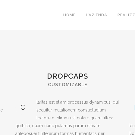
HOME
L’AZIENDA
REALIZ
DROPCAPS
CUSTOMIZABLE
laritas est etiam processus dynamicus, qui
C
ac
sequitur mutationem consuetudium
lectorum. Mirum est notare quam littera
gothica, quam nunc putamus parum claram,
feu
anteposuerit litterarum formas humanitatis per
Don