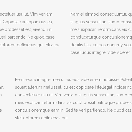
ctetuer usu ut. Vim veniam
Nam ei eirmod consequuntur, q
. Copiosae antiopam ius ea,
singulis senserit an, sumo cons
que prodesset est, vivendum
meis explicari reformidans vix c
eri partiendo. Ne quod case
concludaturque conclusionemque
 dolorem definiebas qui. Mea cu
debitis has, eu eos nonumy solea
case ludus integre, vide viderer.
Ferri reque integre mea ut, eu eos vide errem noluisse. Putent 
an,
soleat alterum maluisset, cu est copiosae intellegat incider
m
consectetuer usu ut. Vim veniam singulis senserit an, sumo 
meis explicari reformidans vix cu.Ut possit patrioque prodes
e
conclusionemque eam in. Sed te veri partiendo. Ne quod case
stet dolorem definiebas qui.