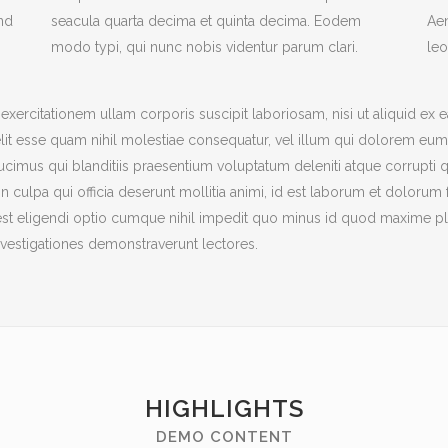
end
seacula quarta decima et quinta decima. Eodem
Aen
modo typi, qui nunc nobis videntur parum clari.
leo
exercitationem ullam corporis suscipit laboriosam, nisi ut aliquid 
elit esse quam nihil molestiae consequatur, vel illum qui dolorem eum 
imus qui blanditiis praesentium voluptatum deleniti atque corrupti q
in culpa qui officia deserunt mollitia animi, id est laborum et dolorum
est eligendi optio cumque nihil impedit quo minus id quod maxime pla
 Investigationes demonstraverunt lectores.
HIGHLIGHTS
DEMO CONTENT