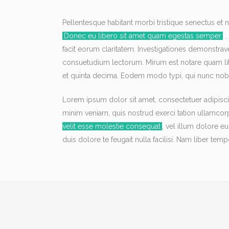
Pellentesque habitant morbi tristique senectus et n
Donec eu libero sit amet quam egestas semper
.
facit eorum claritatem. Investigationes demonstrav
consuetudium lectorum. Mirum est notare quam lit
et quinta decima. Eodem modo typi, qui nunc nobis
Lorem ipsum dolor sit amet, consectetuer adipisci
minim veniam, quis nostrud exerci tation ullamcor
velit esse molestie consequat
, vel illum dolore eu
duis dolore te feugait nulla facilisi. Nam liber 