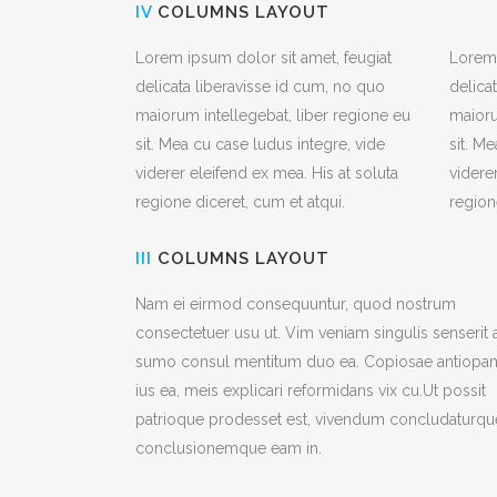
IV
COLUMNS LAYOUT
Lorem ipsum dolor sit amet, feugiat
Lorem 
delicata liberavisse id cum, no quo
delica
maiorum intellegebat, liber regione eu
maioru
sit. Mea cu case ludus integre, vide
sit. M
viderer eleifend ex mea. His at soluta
videre
regione diceret, cum et atqui.
region
III
COLUMNS LAYOUT
Nam ei eirmod consequuntur, quod nostrum
consectetuer usu ut. Vim veniam singulis senserit 
sumo consul mentitum duo ea. Copiosae antiopa
ius ea, meis explicari reformidans vix cu.Ut possit
patrioque prodesset est, vivendum concludaturqu
conclusionemque eam in.