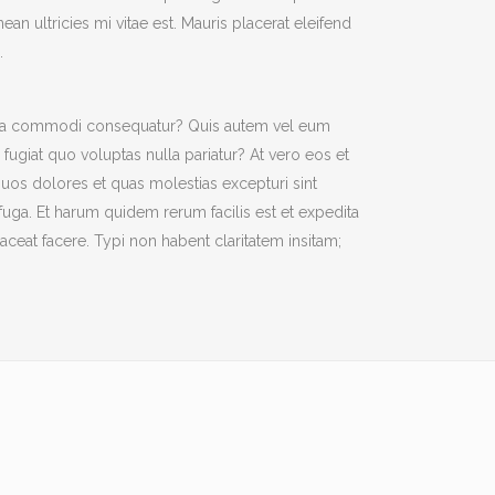
ean ultricies mi vitae est. Mauris placerat eleifend
.
ex ea commodi consequatur? Quis autem vel eum
fugiat quo voluptas nulla pariatur? At vero eos et
uos dolores et quas molestias excepturi sint
 fuga. Et harum quidem rerum facilis est et expedita
ceat facere. Typi non habent claritatem insitam;