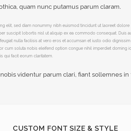
gothica, quam nunc putamus parum claram.
ng elit, sed diam nonummy nibh euismod tincidunt ut laoreet dolore 
er suscipit lobortis nisl ut aliquip ex ea commodo consequat. Duis aut
feugiat nulla facilisis at vero eros et accumsan et iusto odio dignissi
tempor cum soluta nobis eleifend option congue nihil imperdiet domin
is qui facit eorum claritatem.
obis videntur parum clari, fiant sollemnes in
CUSTOM FONT SIZE & STYLE