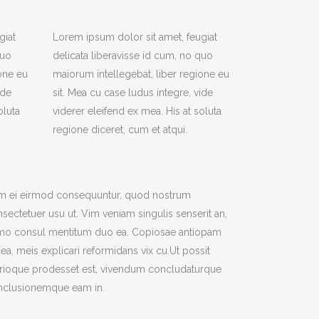
giat
Lorem ipsum dolor sit amet, feugiat
quo
delicata liberavisse id cum, no quo
one eu
maiorum intellegebat, liber regione eu
ide
sit. Mea cu case ludus integre, vide
oluta
viderer eleifend ex mea. His at soluta
regione diceret, cum et atqui.
m ei eirmod consequuntur, quod nostrum
sectetuer usu ut. Vim veniam singulis senserit an,
mo consul mentitum duo ea. Copiosae antiopam
 ea, meis explicari reformidans vix cu.Ut possit
trioque prodesset est, vivendum concludaturque
nclusionemque eam in.