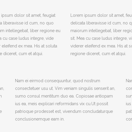
ipsum dolor sit amet, feugiat
Lorem ipsum dolor sit amet, feu
ta liberavisse id cum, no quo
delicata liberavisse id cum, no 
m intellegebat, liber regione eu
maiorum intellegebat, liber regi
ea cu case ludus integre, vide
sit. Mea cu case ludus integre, v
r eleifend ex mea. His at soluta
viderer eleifend ex mea. His at s
e diceret, cum et atqui.
regione diceret, cum et atqui.
Nam ei eirmod consequuntur, quod nostrum
Na
an,
consectetuer usu ut. Vim veniam singulis senserit an,
con
m
sumo consul mentitum duo ea. Copiosae antiopam
su
ius ea, meis explicari reformidans vix cu.Ut possit
ius
e
patrioque prodesset est, vivendum concludaturque
pa
conclusionemque eam in.
co