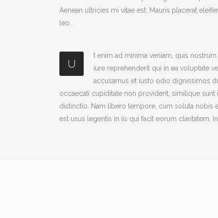
Aenean ultricies mi vitae est. Mauris placerat eleif
leo.
t enim ad minima veniam, quis nostrum 
U
iure reprehenderit qui in ea voluptate v
accusamus et iusto odio dignissimos duc
occaecati cupiditate non provident, similique sunt 
distinctio. Nam libero tempore, cum soluta nobis 
est usus legentis in iis qui facit eorum claritatem.