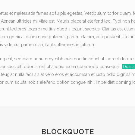
etus et malesuada fames ac turpis egestas. Vestibulum tortor quam, feug
 Aenean ultricies mi vitae est. Mauris placerat eleifend leo. Typi non hab
erunt lectores legere me lius quod ii legunt saepius. Claritas est et
tera gothica, quam nunc putamus parum claram, anteposuerit litterar
 videntur parum clari, fiant sollemnes in futurum.
ng elit, sed diam nonummy nibh euismod tincidunt ut laoreet dolore 
per suscipit lobortis nisl ut aliquip ex ea commodo consequat.
Duis a
 feugiat nulla facilisis at vero eros et accumsan et iusto odio digniss
tempor cum soluta nobis eleifend option congue nihil imperdiet domin
BLOCKQUOTE