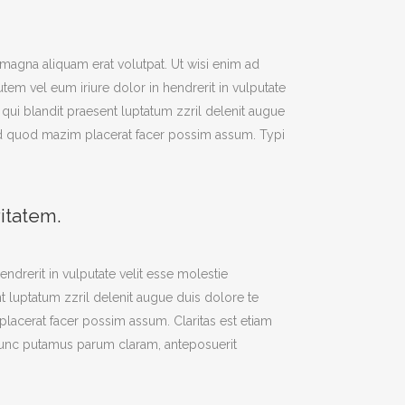
magna aliquam erat volutpat. Ut wisi enim ad
em vel eum iriure dolor in hendrerit in vulputate
m qui blandit praesent luptatum zzril delenit augue
g id quod mazim placerat facer possim assum. Typi
ritatem.
endrerit in vulputate velit esse molestie
nt luptatum zzril delenit augue duis dolore te
m placerat facer possim assum.
Claritas est etiam
nunc putamus parum claram, anteposuerit