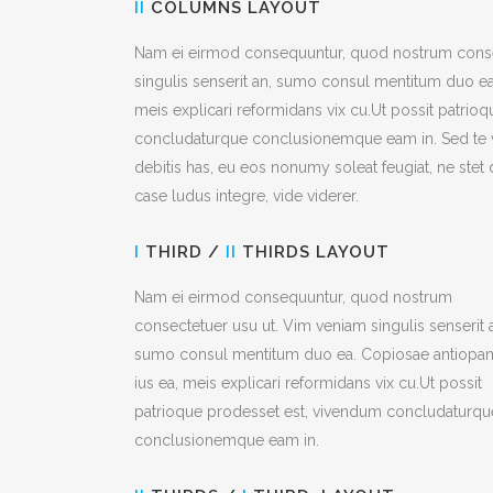
II
COLUMNS LAYOUT
Nam ei eirmod consequuntur, quod nostrum conse
singulis senserit an, sumo consul mentitum duo ea
meis explicari reformidans vix cu.Ut possit patrio
concludaturque conclusionemque eam in. Sed te v
debitis has, eu eos nonumy soleat feugiat, ne stet
case ludus integre, vide viderer.
I
THIRD /
II
THIRDS LAYOUT
Nam ei eirmod consequuntur, quod nostrum
consectetuer usu ut. Vim veniam singulis senserit 
sumo consul mentitum duo ea. Copiosae antiopa
ius ea, meis explicari reformidans vix cu.Ut possit
patrioque prodesset est, vivendum concludaturqu
conclusionemque eam in.