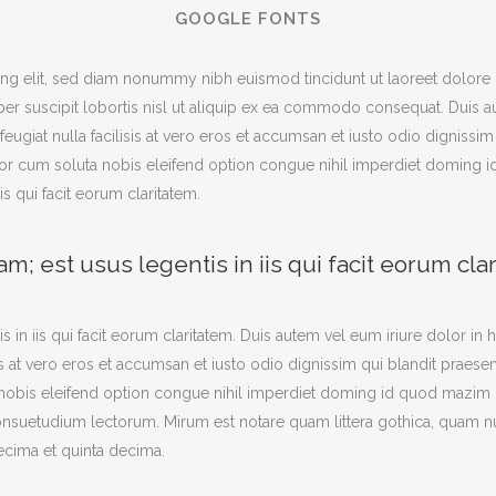
GOOGLE FONTS
ng elit, sed diam nonummy nibh euismod tincidunt ut laoreet dolore 
er suscipit lobortis nisl ut aliquip ex ea commodo consequat. Duis aut
feugiat nulla facilisis at vero eros et accumsan et iusto odio dignissi
tempor cum soluta nobis eleifend option congue nihil imperdiet domin
is qui facit eorum claritatem.
m; est usus legentis in iis qui facit eorum cla
s in iis qui facit eorum claritatem. Duis autem vel eum iriure dolor in h
sis at vero eros et accumsan et iusto odio dignissim qui blandit praese
ta nobis eleifend option congue nihil imperdiet doming id quod mazi
nsuetudium lectorum. Mirum est notare quam littera gothica, quam 
ecima et quinta decima.