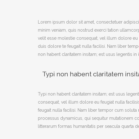
Lorem ipsum dolor sit amet, consectetuer adipisci
minim veniam, quis nostrud exerci tation ullamcorp
velit esse molestie consequat, vel illum dolore eu 
duis dolore te feugait nulla facilisi. Nam liber 
non habent claritatem insitam; est usus legentis in i
Typi non habent claritatem insita
Typi non habent claritatem insitam; est usus legenti
consequat, vel illum dolore eu feugiat nulla facili
feugait nulla facilisi. Nam liber tempor cum solu
processus dynamicus, qui sequitur mutationem co
litterarum formas humanitatis per seacula quarta d