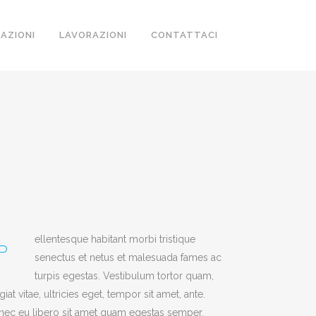
ZAZIONI
LAVORAZIONI
CONTATTACI
ellentesque habitant morbi tristique
P
senectus et netus et malesuada fames ac
turpis egestas. Vestibulum tortor quam,
giat vitae, ultricies eget, tempor sit amet, ante.
ec eu libero sit amet quam egestas semper.