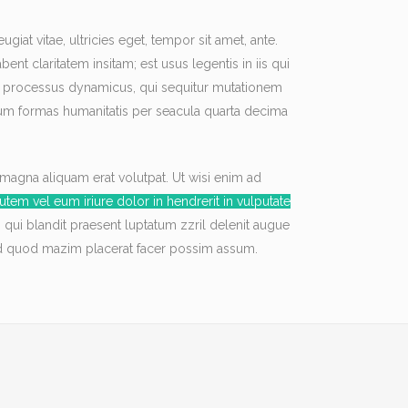
iat vitae, ultricies eget, tempor sit amet, ante.
ent claritatem insitam; est usus legentis in iis qui
iam processus dynamicus, qui sequitur mutationem
um formas humanitatis per seacula quarta decima
magna aliquam erat volutpat. Ut wisi enim ad
utem vel eum iriure dolor in hendrerit in vulputate
im qui blandit praesent luptatum zzril delenit augue
g id quod mazim placerat facer possim assum.