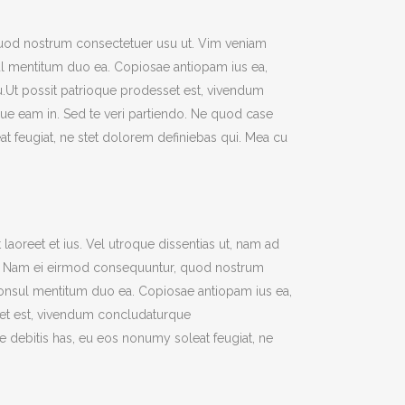
uod nostrum consectetuer usu ut. Vim veniam
ul mentitum duo ea. Copiosae antiopam ius ea,
u.Ut possit patrioque prodesset est, vivendum
 eam in. Sed te veri partiendo. Ne quod case
t feugiat, ne stet dolorem definiebas qui. Mea cu
laoreet et ius. Vel utroque dissentias ut, nam ad
int. Nam ei eirmod consequuntur, quod nostrum
consul mentitum duo ea. Copiosae antiopam ius ea,
set est, vivendum concludaturque
 debitis has, eu eos nonumy soleat feugiat, ne