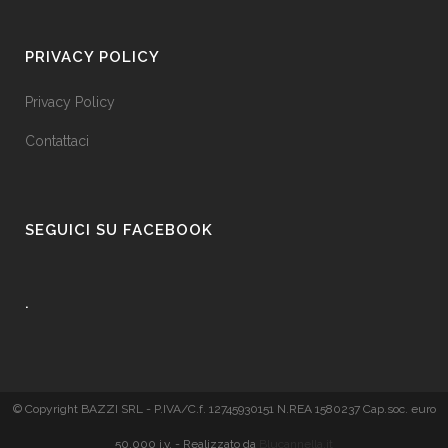
PRIVACY POLICY
Privacy Policy
Contattaci
SEGUICI SU FACEBOOK
.
© Copyright BAZZI SRL - P.IVA/C.f. 12745930151 N.REA 1580237 Cap.soc. euro
50.000 i.v. - Realizzato da
Blucannella.it