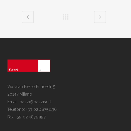
Via Gian Pietro Puricelli, 5
20147 Milano
Email: bazzi@bazzisrl.it
Telefono: +39 02.48751136
Fax: +39 02.48715197