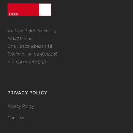
Via Gian Pietro Puricelli, 5
20147 Milano
Email: bazzi@bazzisrl.it
Telefono: +39 02.48751136
Fax: +39 02.48715197
PRIVACY POLICY
Privacy Policy
Contattaci