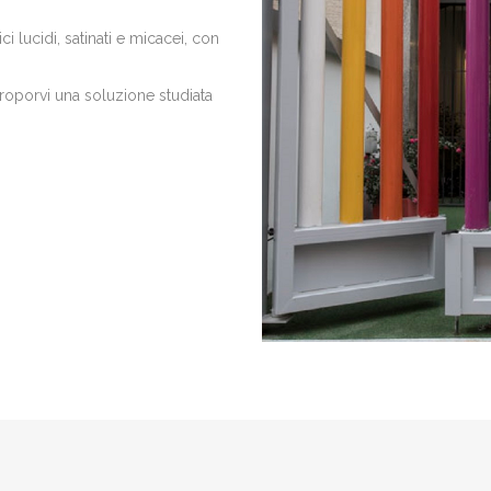
ci lucidi, satinati e micacei, con
proporvi una soluzione studiata