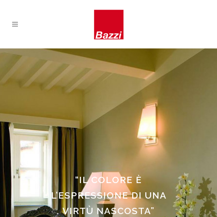
“IL COLORE È
L’ESPRESSIONE DI UNA
VIRTÙ NASCOSTA”