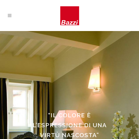
“IL COLORE È
L’ESPRESSIONE DI UNA
VIRTÙ NASCOSTA”