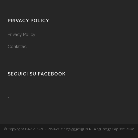
PRIVACY POLICY
Privacy Policy
Contattaci
SEGUICI SU FACEBOOK
.
© Copyright BAZZI SRL - P.IVA/C.f. 12745930151 N.REA 1580237 Cap.soc. euro