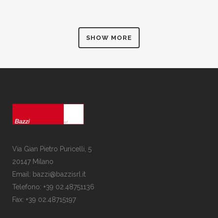
SHOW MORE
Via Gian Pietro Puricelli, 5
20147 Milano
Email: bazzi@bazzisrl.it
Telefono: +39 02.48751136
Fax: +39 02.48715197