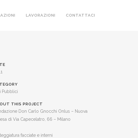
ZAZIONI
LAVORAZIONI
CONTATTACI
TE
11
TEGORY
i Pubblici
OUT THIS PROJECT
ndazione Don Carlo Gnocchi Onlus – Nuova
esa di Via Capecelatro, 66 – Milano
teggiatura facciate e interni