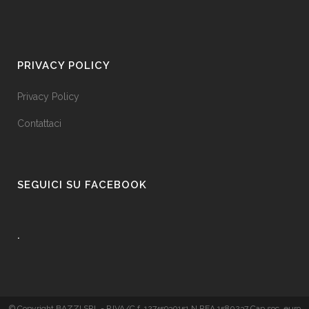
PRIVACY POLICY
Privacy Policy
Contattaci
SEGUICI SU FACEBOOK
.
© Copyright BAZZI SRL - P.IVA/C.f. 12745930151 N.REA 1580237 Cap.soc. euro