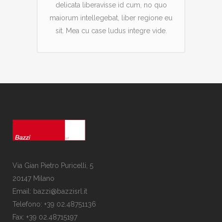
delicata liberavisse id cum, no quo
maiorum intellegebat, liber regione eu
sit. Mea cu case ludus integre vide.
Via Gian Pietro Puricelli, 5
20147 Milano
Email: bazzi@bazzisrl.it
Telefono: +39 02.48751136
Fax: +39 02.48715197