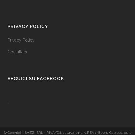
PRIVACY POLICY
Privacy Policy
Contattaci
SEGUICI SU FACEBOOK
.
© Copyright BAZZI SRL - P.IVA/C.f. 12745930151 N.REA 1580237 Cap.soc. euro