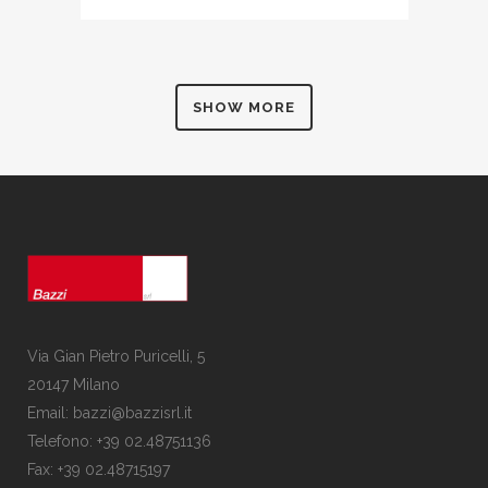
SHOW MORE
Via Gian Pietro Puricelli, 5
20147 Milano
Email: bazzi@bazzisrl.it
Telefono: +39 02.48751136
Fax: +39 02.48715197